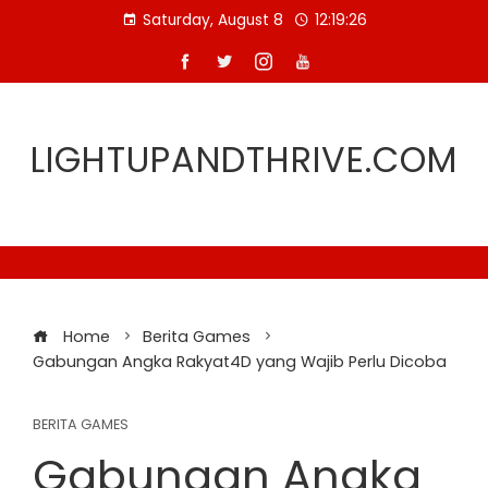
Skip
Saturday, August 8
12:19:26
to
content
LIGHTUPANDTHRIVE.COM
Home
Berita Games
Gabungan Angka Rakyat4D yang Wajib Perlu Dicoba
BERITA GAMES
Gabungan Angka