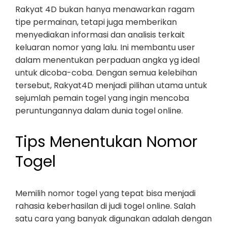
Rakyat 4D bukan hanya menawarkan ragam
tipe permainan, tetapi juga memberikan
menyediakan informasi dan analisis terkait
keluaran nomor yang lalu. Ini membantu user
dalam menentukan perpaduan angka yg ideal
untuk dicoba-coba. Dengan semua kelebihan
tersebut, Rakyat4D menjadi pilihan utama untuk
sejumlah pemain togel yang ingin mencoba
peruntungannya dalam dunia togel online.
Tips Menentukan Nomor
Togel
Memilih nomor togel yang tepat bisa menjadi
rahasia keberhasilan di judi togel online. Salah
satu cara yang banyak digunakan adalah dengan