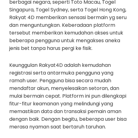
berbagai negara, seperti Toto Macau, Togel
Singapura, Togel Sydney, serta Togel Hong Kong,
Rakyat 4D memberikan sensasi bermain yg seru
dan menguntungkan. Keberadaan platform
tersebut memberikan kemudahan akses untuk
beberapa pengguna untuk mengakses aneka
jenis bet tanpa harus pergi ke fisik.
Keunggulan Rakyat4D adalah kemudahan
registrasi serta antarmuka pengguna yang
ramah user. Pengguna bisa secara mudah
mendaftar akun, menyelesaikan setoran, dan
mulai bermain cepat. Platform ini pun dilengkapi
fitur-fitur keamanan yang melindungi yang
memastikan data dan transaksi pemain aman
dengan baik. Dengan begitu, beberapa user bisa
merasa nyaman saat bertaruh taruhan.