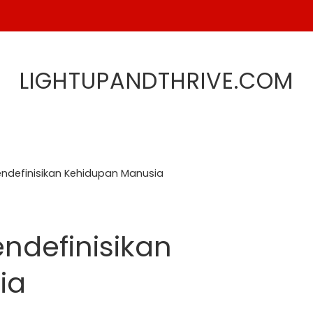
LIGHTUPANDTHRIVE.COM
endefinisikan Kehidupan Manusia
ndefinisikan
ia