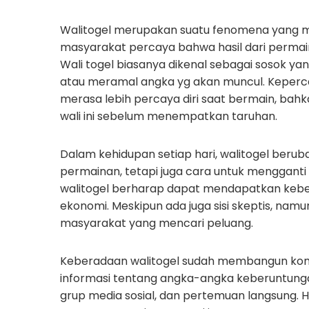
Walitogel merupakan suatu fenomena yang m
masyarakat percaya bahwa hasil dari permaina
Wali togel biasanya dikenal sebagai sosok 
atau meramal angka yg akan muncul. Keperc
merasa lebih percaya diri saat bermain, bahk
wali ini sebelum menempatkan taruhan.
Dalam kehidupan setiap hari, walitogel berub
permainan, tetapi juga cara untuk mengganti 
walitogel berharap dapat mendapatkan keber
ekonomi. Meskipun ada juga sisi skeptis, namu
masyarakat yang mencari peluang.
Keberadaan walitogel sudah membangun kom
informasi tentang angka-angka keberuntungan. 
grup media sosial, dan pertemuan langsung. H