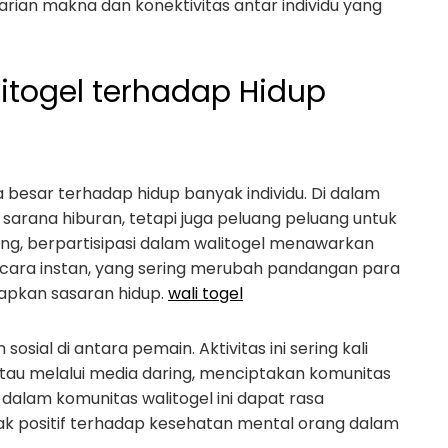
rian makna dan konektivitas antar individu yang
togel terhadap Hidup
besar terhadap hidup banyak individu. Di dalam
 sarana hiburan, tetapi juga peluang peluang untuk
ang, berpartisipasi dalam walitogel menawarkan
ara instan, yang sering merubah pandangan para
apkan sasaran hidup.
wali togel
osial di antara pemain. Aktivitas ini sering kali
atau melalui media daring, menciptakan komunitas
i dalam komunitas walitogel ini dapat rasa
k positif terhadap kesehatan mental orang dalam