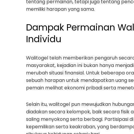
tentang permainan, tetapi juga tentang penca
memiliki harapan yang sama.
Dampak Permainan Wali
Individu
Walitogel telah memberikan pengaruh secara 
masyarakat, kejadian ini bukan hanya menjadi
merubah situasi finansial. Untuk beberapa or
sebuah harapan untuk mendapatkan uang sec
pemain melihat ekonomi pribadi serta menet
Selain itu, walitogel pun mewujudkan hubungan s
diadakan secara kelompok, baik secara fisik 
saling menyokong serta berbagi. Partisipasi d
kepemilikan serta keakraban, yang berdampa