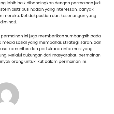
 lebih baik dibandingkan dengan permainan judi
tem distribusi hadiah yang interessan, banyak
 mereka. Ketidakpastian dan kesenangan yang
diminati.
ar permainan ini juga memberikan sumbangsih pada
 media sosial yang membahas strategi, saran, dan
rasa komunitas dan pertukaran informasi yang
bung. Melalui dukungan dari masyarakat, permainan
anyak orang untuk ikut dalam permainan ini.