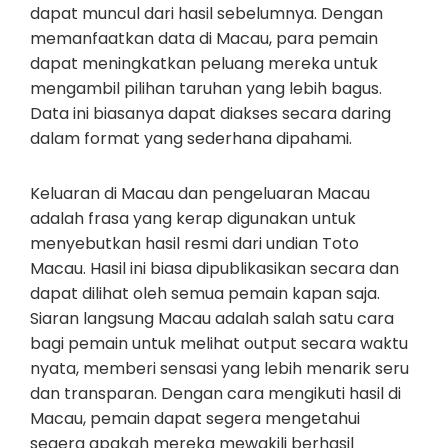
dapat muncul dari hasil sebelumnya. Dengan
memanfaatkan data di Macau, para pemain
dapat meningkatkan peluang mereka untuk
mengambil pilihan taruhan yang lebih bagus.
Data ini biasanya dapat diakses secara daring
dalam format yang sederhana dipahami.
Keluaran di Macau dan pengeluaran Macau
adalah frasa yang kerap digunakan untuk
menyebutkan hasil resmi dari undian Toto
Macau. Hasil ini biasa dipublikasikan secara dan
dapat dilihat oleh semua pemain kapan saja.
Siaran langsung Macau adalah salah satu cara
bagi pemain untuk melihat output secara waktu
nyata, memberi sensasi yang lebih menarik seru
dan transparan. Dengan cara mengikuti hasil di
Macau, pemain dapat segera mengetahui
segera apakah mereka mewakili berhasil