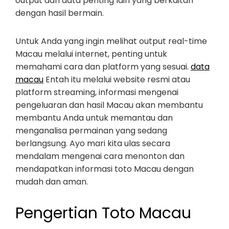
output dan data penting lain yang berkaitan
dengan hasil bermain.
Untuk Anda yang ingin melihat output real-time
Macau melalui internet, penting untuk
memahami cara dan platform yang sesuai.
data
macau
Entah itu melalui website resmi atau
platform streaming, informasi mengenai
pengeluaran dan hasil Macau akan membantu
membantu Anda untuk memantau dan
menganalisa permainan yang sedang
berlangsung. Ayo mari kita ulas secara
mendalam mengenai cara menonton dan
mendapatkan informasi toto Macau dengan
mudah dan aman.
Pengertian Toto Macau