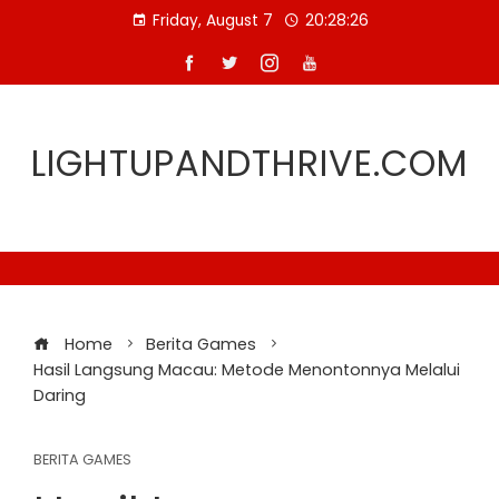
Skip
Friday, August 7
20:28:26
to
content
LIGHTUPANDTHRIVE.COM
Home
Berita Games
Hasil Langsung Macau: Metode Menontonnya Melalui
Daring
BERITA GAMES