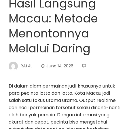
Hasil Langsung
Macau: Metode
Menontonnya
Melalui Daring
RAf4L
June 14, 2026
Di dalam alam permainan judi, khususnya untuk
para pecinta lotto dan lotto, Kota Macau jadi
salah satu fokus utama utama. Output realtime
dari hasil permainan tersebut selalu dinanti-nanti
oleh banyak pemain. Dengan informasi yang
akurat dan cepat, pecinta bisa mengetahui