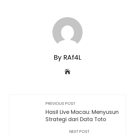
By RAf4L
PREVIOUS POST
Hasil Live Macau: Menyusun
Strategi dari Data Toto
NEXT POST