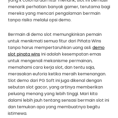
yang k colorful dan fitur menarik, slot ini berhasil
menarik perhatian banyak gamer, terutama bagi
mereka yang mencari pengalaman bermain
tanpa risiko melalui opsi demo.
Bermain di demo slot memungkinkan pemain
untuk menikmati semua fitur dari Piñata Wins
tanpa harus mempertaruhkan uang asli.
demo
slot pinata wins
Ini adalah kesempatan emas
untuk mengenali mekanisme permainan,
memahami cara kerja slot, dan tentu saja,
merasakan euforia ketika meraih kemenangan.
Slot demo dari PG Soft ini juga dikenal dengan
sebutan slot gacor, yang artinya memberikan
peluang menang yang lebih tinggi. Mari kita
dalami lebih jauh tentang sensasi bermain slot ini
dan temukan apa yang membuatnya begitu
istimewa.