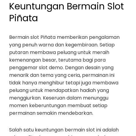
Keuntungan Bermain Slot
Piñata
Bermain slot Piñata memberikan pengalaman
yang penuh warna dan kegembiraan. Setiap
putaran membawa peluang untuk meraih
kemenangan besar, terutama bagi para
penggemar slot demo. Dengan desain yang
menarik dan tema yang ceria, permainan ini
tidak hanya menghibur tetapi juga membawa
peluang untuk mendapatkan hadiah yang
menggiurkan. Keseruan dalam menunggu
momen keberuntungan membuat setiap
permainan semakin mendebarkan.
Salah satu keuntungan bermain slot ini adalah