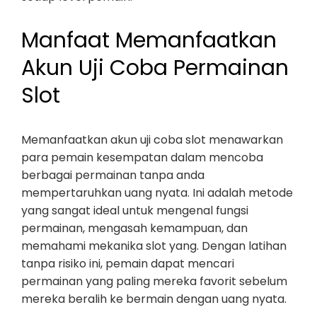
Manfaat Memanfaatkan
Akun Uji Coba Permainan
Slot
Memanfaatkan akun uji coba slot menawarkan
para pemain kesempatan dalam mencoba
berbagai permainan tanpa anda
mempertaruhkan uang nyata. Ini adalah metode
yang sangat ideal untuk mengenal fungsi
permainan, mengasah kemampuan, dan
memahami mekanika slot yang. Dengan latihan
tanpa risiko ini, pemain dapat mencari
permainan yang paling mereka favorit sebelum
mereka beralih ke bermain dengan uang nyata.