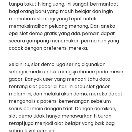
tanpa takut hilang uang. Ini sangat bermanfaat
bagi orang baru yang masih belajar dan ingin
memahami strategi yang tepat untuk
memaksimalkan peluang menang. Dari aneka
opsi slot demo gratis yang ada, pemain dapat
secara gampang menemukan permainan yang
cocok dengan preferensi mereka.
Selain itu, slot demo juga sering digunakan
sebagai media untuk menguji chance pada mesin
gacor. Banyak user yang mencari tahu data
tentang slot gacor di hari ini atau slot gacor
malam ini, dan melalui akun demo, mereka dapat
menganalisis potensi kemenangan sebelum
serius bermain dengan tarif. Dengan demikian,
slot demo tidak hanya menawarkan hiburan
tetapi juga menjadi alat belajar yang baik bagi
setiap level pemain.