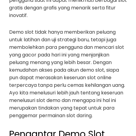
pengguna saat ini dapat menikmati berbagai slot
gratis dengan grafis yang menarik serta fitur
inovatif.
Demo slot tidak hanya memberikan peluang
untuk latihan dan uji strategi baru, tetapi juga
membolehkan para pengguna dan mencari slot
yang gacor pada hari ini yang menjanjikan
peluang menang yang lebih besar. Dengan
kemudahan akses pada akun demo slot, siapa
pun dapat merasakan keseruan slot online
terpercaya tanpa perlu cemas kehilangan uang.
Ayo kita menelusuri lebih jauh tentang keseruan
menelusuri slot demo dan mengapa ini hal ini
merupakan tindakan yang tepat untuk para
penggemar permainan slot daring.
Pengantar Demo Slot