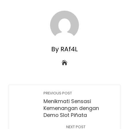
By RAf4L
PREVIOUS POST
Menikmati Sensasi
Kemenangan dengan
Demo Slot Piñata
NEXT POST