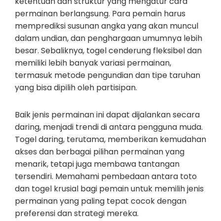
ketentuan dan struktur yang mengatur cara
permainan berlangsung. Para pemain harus
memprediksi susunan angka yang akan muncul
dalam undian, dan penghargaan umumnya lebih
besar. Sebaliknya, togel cenderung fleksibel dan
memiliki lebih banyak variasi permainan,
termasuk metode pengundian dan tipe taruhan
yang bisa dipilih oleh partisipan.
Baik jenis permainan ini dapat dijalankan secara
daring, menjadi trendi di antara pengguna muda.
Togel daring, terutama, memberikan kemudahan
akses dan berbagai pilihan permainan yang
menarik, tetapi juga membawa tantangan
tersendiri. Memahami pembedaan antara toto
dan togel krusial bagi pemain untuk memilih jenis
permainan yang paling tepat cocok dengan
preferensi dan strategi mereka.