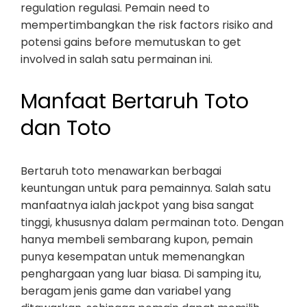
regulation regulasi. Pemain need to
mempertimbangkan the risk factors risiko and
potensi gains before memutuskan to get
involved in salah satu permainan ini.
Manfaat Bertaruh Toto
dan Toto
Bertaruh toto menawarkan berbagai
keuntungan untuk para pemainnya. Salah satu
manfaatnya ialah jackpot yang bisa sangat
tinggi, khususnya dalam permainan toto. Dengan
hanya membeli sembarang kupon, pemain
punya kesempatan untuk memenangkan
penghargaan yang luar biasa. Di samping itu,
beragam jenis game dan variabel yang