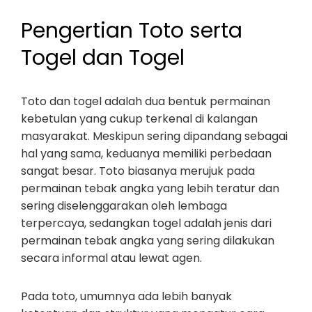
Pengertian Toto serta
Togel dan Togel
Toto dan togel adalah dua bentuk permainan
kebetulan yang cukup terkenal di kalangan
masyarakat. Meskipun sering dipandang sebagai
hal yang sama, keduanya memiliki perbedaan
sangat besar. Toto biasanya merujuk pada
permainan tebak angka yang lebih teratur dan
sering diselenggarakan oleh lembaga
terpercaya, sedangkan togel adalah jenis dari
permainan tebak angka yang sering dilakukan
secara informal atau lewat agen.
Pada toto, umumnya ada lebih banyak