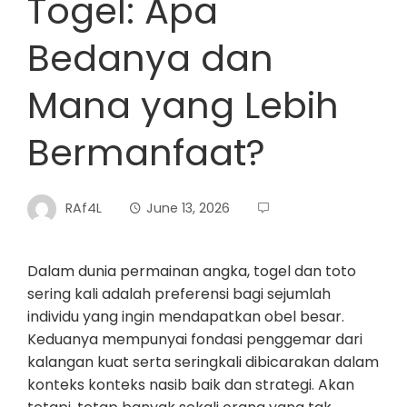
Togel: Apa
Bedanya dan
Mana yang Lebih
Bermanfaat?
RAf4L
June 13, 2026
Dalam dunia permainan angka, togel dan toto
sering kali adalah preferensi bagi sejumlah
individu yang ingin mendapatkan obel besar.
Keduanya mempunyai fondasi penggemar dari
kalangan kuat serta seringkali dibicarakan dalam
konteks konteks nasib baik dan strategi. Akan