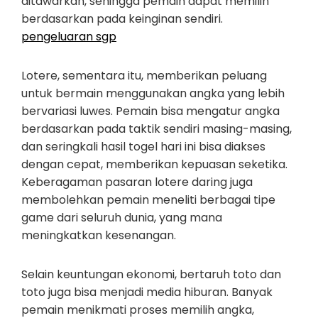
ditawarkan, sehingga pemain dapat memilih
berdasarkan pada keinginan sendiri.
pengeluaran sgp
Lotere, sementara itu, memberikan peluang
untuk bermain menggunakan angka yang lebih
bervariasi luwes. Pemain bisa mengatur angka
berdasarkan pada taktik sendiri masing-masing,
dan seringkali hasil togel hari ini bisa diakses
dengan cepat, memberikan kepuasan seketika.
Keberagaman pasaran lotere daring juga
membolehkan pemain meneliti berbagai tipe
game dari seluruh dunia, yang mana
meningkatkan kesenangan.
Selain keuntungan ekonomi, bertaruh toto dan
toto juga bisa menjadi media hiburan. Banyak
pemain menikmati proses memilih angka,