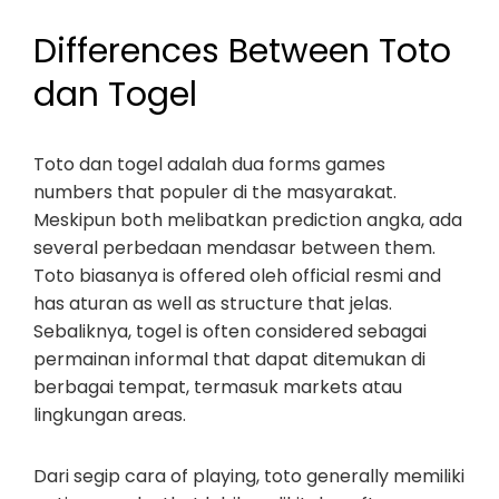
Differences Between Toto
dan Togel
Toto dan togel adalah dua forms games
numbers that populer di the masyarakat.
Meskipun both melibatkan prediction angka, ada
several perbedaan mendasar between them.
Toto biasanya is offered oleh official resmi and
has aturan as well as structure that jelas.
Sebaliknya, togel is often considered sebagai
permainan informal that dapat ditemukan di
berbagai tempat, termasuk markets atau
lingkungan areas.
Dari segip cara of playing, toto generally memiliki