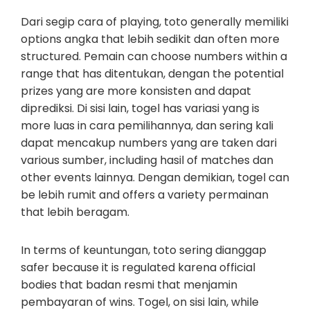
Dari segip cara of playing, toto generally memiliki
options angka that lebih sedikit dan often more
structured. Pemain can choose numbers within a
range that has ditentukan, dengan the potential
prizes yang are more konsisten and dapat
diprediksi. Di sisi lain, togel has variasi yang is
more luas in cara pemilihannya, dan sering kali
dapat mencakup numbers yang are taken dari
various sumber, including hasil of matches dan
other events lainnya. Dengan demikian, togel can
be lebih rumit and offers a variety permainan
that lebih beragam.
In terms of keuntungan, toto sering dianggap
safer because it is regulated karena official
bodies that badan resmi that menjamin
pembayaran of wins. Togel, on sisi lain, while