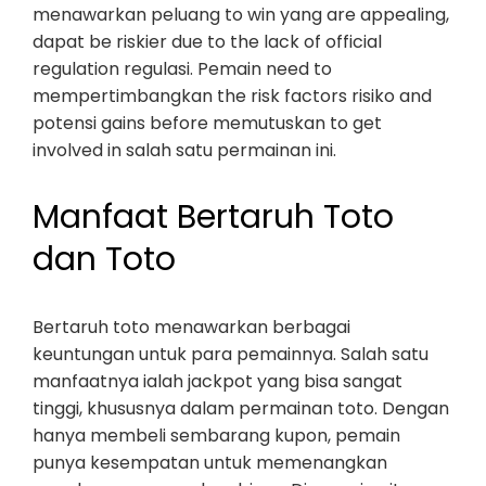
menawarkan peluang to win yang are appealing,
dapat be riskier due to the lack of official
regulation regulasi. Pemain need to
mempertimbangkan the risk factors risiko and
potensi gains before memutuskan to get
involved in salah satu permainan ini.
Manfaat Bertaruh Toto
dan Toto
Bertaruh toto menawarkan berbagai
keuntungan untuk para pemainnya. Salah satu
manfaatnya ialah jackpot yang bisa sangat
tinggi, khususnya dalam permainan toto. Dengan
hanya membeli sembarang kupon, pemain
punya kesempatan untuk memenangkan