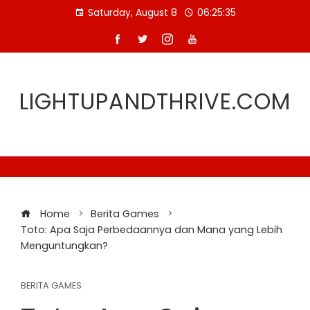
Skip
Saturday, August 8
06:25:36
to
content
LIGHTUPANDTHRIVE.COM
Home
Berita Games
Toto: Apa Saja Perbedaannya dan Mana yang Lebih
Menguntungkan?
BERITA GAMES