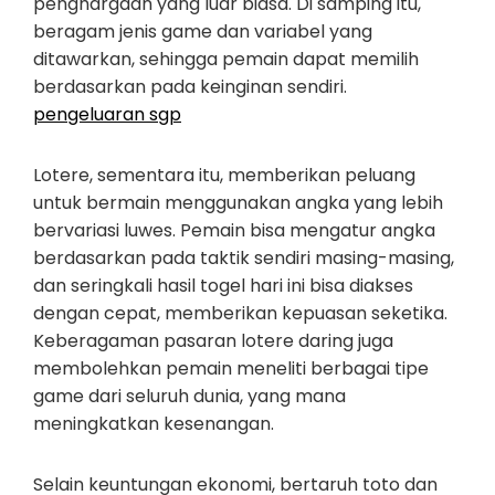
penghargaan yang luar biasa. Di samping itu,
beragam jenis game dan variabel yang
ditawarkan, sehingga pemain dapat memilih
berdasarkan pada keinginan sendiri.
pengeluaran sgp
Lotere, sementara itu, memberikan peluang
untuk bermain menggunakan angka yang lebih
bervariasi luwes. Pemain bisa mengatur angka
berdasarkan pada taktik sendiri masing-masing,
dan seringkali hasil togel hari ini bisa diakses
dengan cepat, memberikan kepuasan seketika.
Keberagaman pasaran lotere daring juga
membolehkan pemain meneliti berbagai tipe
game dari seluruh dunia, yang mana
meningkatkan kesenangan.
Selain keuntungan ekonomi, bertaruh toto dan